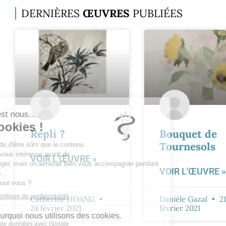
DERNIÈRES
ŒUVRES
PUBLIÉES
Repli ?
Bouquet de
Tournesols
VOIR L'ŒUVRE »
VOIR L'ŒUVRE »
Catherine HOANG
Danièle Gazal
21
24 février 2021
février 2021