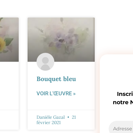
J'aime
0
Bouquet bleu
VOIR L'ŒUVRE »
Inscr
notre 
Danièle Gazal
21
février 2021