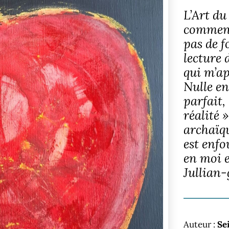
L’Art d
commenc
pas de f
lecture 
qui m’ap
Nulle en
parfait,
réalité 
archaïqu
est enfo
en moi e
Jullian-
Auteur :
Se