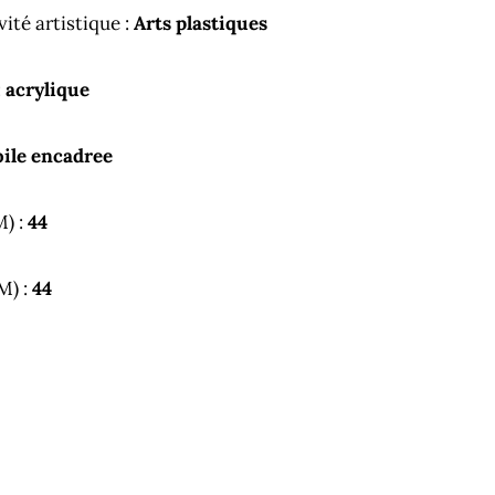
vité artistique :
Arts plastiques
:
acrylique
oile encadree
M) :
44
M) :
44