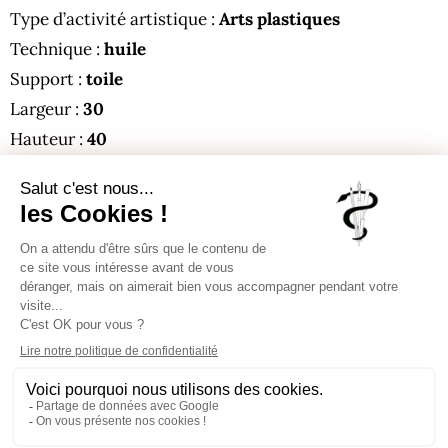
Type d’activité artistique :
Arts plastiques
Technique :
huile
Support :
toile
Largeur :
30
Hauteur :
40
Inscrivez-vous pour recevoir chaque
semaine notre Newsletter, un condensé
des publications sur notre site.
J'aime
0
© AAPS 2026 –
Créé avec
❤
Mentions légales
Tous droits
Nous ne spammons pas ! Consultez notre
par
OXICAT
réservés