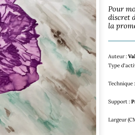
Pour moi
discret 
la prome
Auteur :
Va
Type d'acti
Technique 
Support :
P
Largeur (C