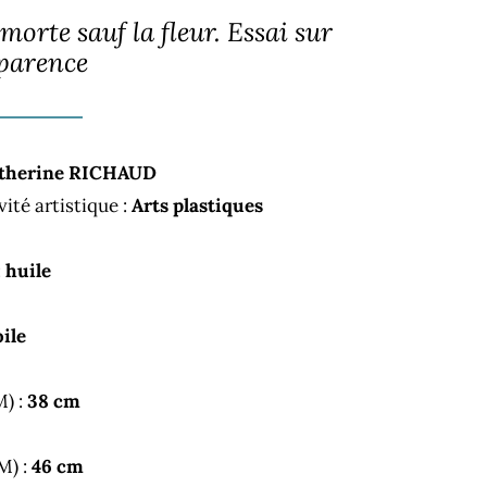
morte sauf la fleur. Essai sur
sparence
therine RICHAUD
vité artistique :
Arts plastiques
:
huile
oile
M) :
38 cm
M) :
46 cm