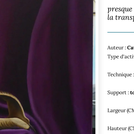
presque 
la tran
Auteur :
Ca
Type d'acti
Technique 
Support :
t
Largeur (C
Hauteur (C