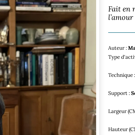
Fait en 
l’amour
Auteur :
Ma
Type d'acti
Technique 
Support :
S
Largeur (C
Hauteur (C