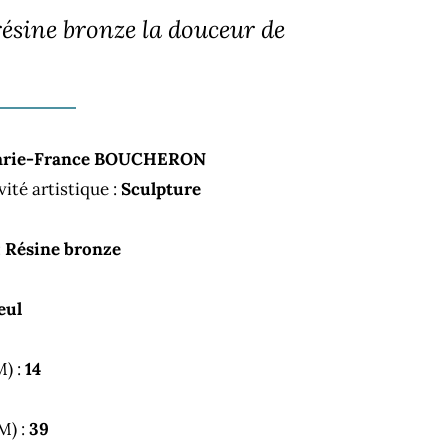
résine bronze la douceur de
rie-France BOUCHERON
vité artistique :
Sculpture
:
Résine bronze
eul
M) :
14
M) :
39