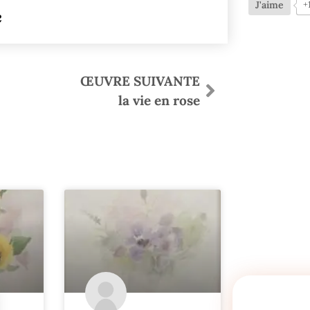
J'aime
+
e
ŒUVRE SUIVANTE
la vie en rose