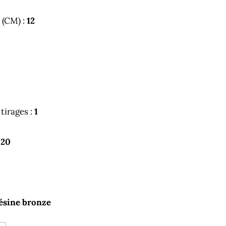
 (CM) :
12
tirages :
1
:
20
ésine bronze